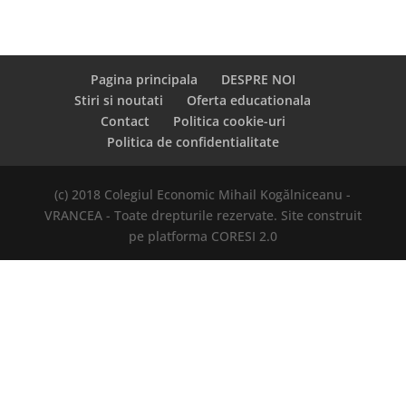
Pagina principala
DESPRE NOI
Stiri si noutati
Oferta educationala
Contact
Politica cookie-uri
Politica de confidentialitate
(c) 2018 Colegiul Economic Mihail Kogălniceanu -
VRANCEA - Toate drepturile rezervate. Site construit
pe platforma CORESI 2.0